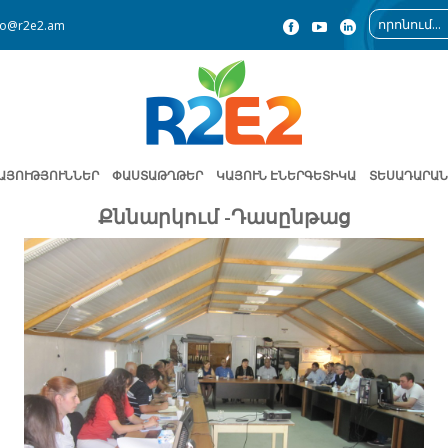
fo@r2e2.am
ԱՅՈՒԹՅՈՒՆՆԵՐ
ՓԱՍՏԱԹՂԹԵՐ
ԿԱՅՈՒՆ ԷՆԵՐԳԵՏԻԿԱ
ՏԵՍԱԴԱՐԱՆ
Քննարկում -Դասընթաց