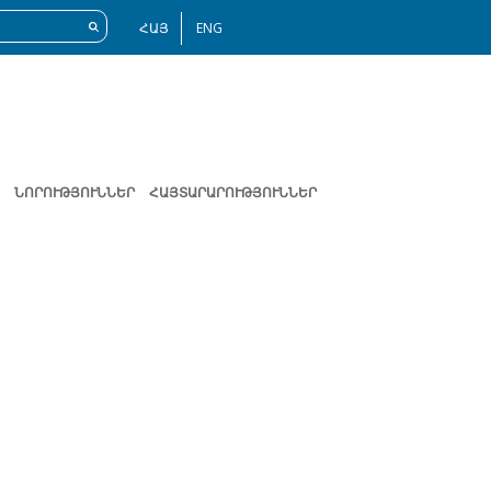
ՀԱՅ
ENG
ՆՈՐՈՒԹՅՈՒՆՆԵՐ
ՀԱՅՏԱՐԱՐՈՒԹՅՈՒՆՆԵՐ