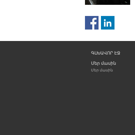
Նախորդ
էջ
ԳԼԽԱՎՈՐ ԷՋ
Մեր մասին
Մեր մասին