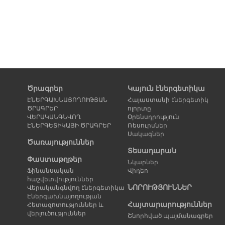
Ծրագրեր
Կայուն էներգետիկա
ԷՆԵՐԳԱԽՆԱՅՈՂՈՒԹՅԱՆ
Հայաստանի էներգետիկ
ԾՐԱԳՐԵՐ
ոլորտը
ՎԵՐԱԿԱՆԳՆՎՈՂ
Օրենսդրություն
ԷՆԵՐԳԵՏԻԿԱՅԻ ԾՐԱԳՐԵՐ
Ռեսուրսներ
Սակագներ
Ծառայություններ
Տեսադարան
Փաստաթղթեր
Նկարներ
Ֆինանսական
Վիդեո
հաշվետվություններ
ՆՈՐՈՒԹՅՈՒՆՆԵՐ
Վերականգնվող էներգետիկա
Էներգախնայողության
Հայտարարություններ
Հետազոտություններ և
վերլուծություններ
Շնորհված պայմանագրեր