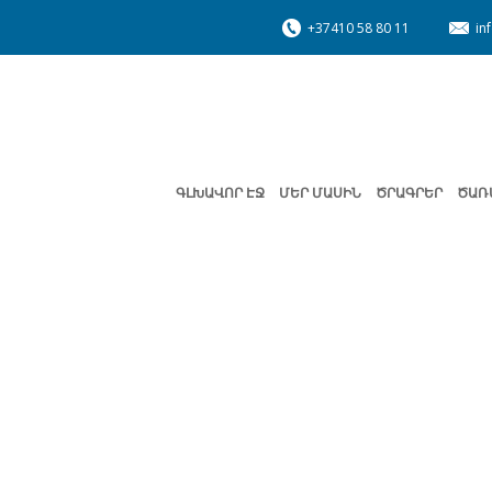
+37410 58 80 11
in
ԳԼԽԱՎՈՐ ԷՋ
ՄԵՐ ՄԱՍԻՆ
ԾՐԱԳՐԵՐ
ԾԱՌ