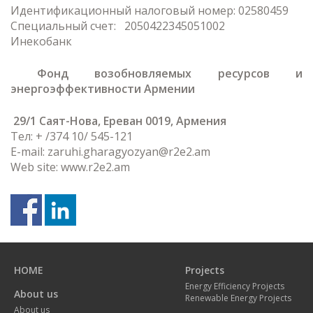
Идентификационный налоговый номер: 02580459
Специальный счет: 2050422345051002
Инекобанк
Фонд возобновляемых ресурсов и
энергоэффективности Армении
29/1 Саят-Нова, Ереван 0019, Армения
Тел: + /374 10/ 545-121
E-mail: zaruhi.gharagyozyan@r2e2.am
Web site: www.r2e2.am
Previous
N
page
p
HOME
Projects
Energy Efficiency Projects
About us
Renewable Energy Projects
About us