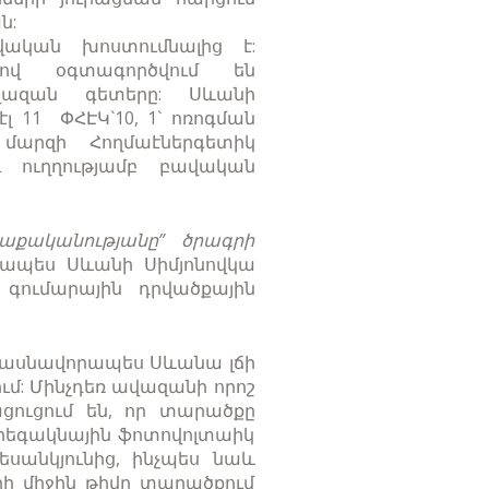
ն:
ական խոստումնալից է:
րով օգտագործվում են
ազան գետերը: Սևանի
լ 11 ՓՀԷԿ`10, 1` ոռոգման
 մարզի Հողմաէներգետիկ
ւ ուղղությամբ բավական
ղաքականությանը” ծրագրի
ապես Սևանի Սիմյոնովկա
գումարային դրվածքային
:Մասնավորապես Սևանա լճի
ւմ: Մինչդեռ ավազանի որոշ
ացուցում են, որ տարածքը
արեգակնային ֆոտովոլտաիկ
սանկյունից, ինչպես նաև
ի միջին թիվը տարածքում