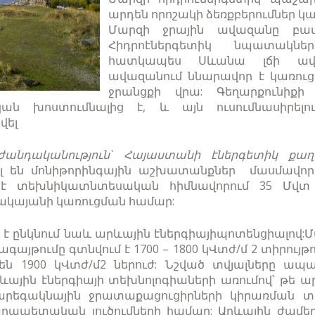
արդեն որոշակի ձեռքբերումներ կա
Մարզի ջրային ավազանը բավ
Հիդրոէներգետիկ նպատակնե
հատկապես Սևանա լճի ավ
ավազանում ննարավոր է կառուցէ
ջրանցքի վրա: Գեղարքունիքի
ն խոստումնալից է, և այն ուսումնասիրելո
վել
“Օժանդականություն` Հայաստանի էներգետիկ քա
 են մոնիթորինգային աշխատանքներ մասմավոր
լ է տեխնիկատնտեսական հիմնավորում 35 Մվտ 
րակայանի կառուցման համար:
ի է ընկնում նաև արևային էներգիայիպոտենցիալով
այթումը գտնվում է 1700 – 1800 կՎտժ/մ 2 տիրույթո
են 1900 կՎտժ/մ2 ներուժ: Նշված տվյալները ապ
արևային էներգիայի տեխնոլոգիաների առումով՝ թե 
արեգակնային ջրատաքացուցիրների կիրառման տե
ապետական լուծումների համար: Արևային ժամեր