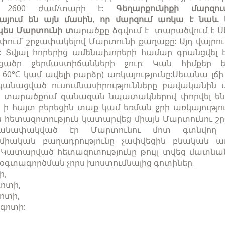
 2600 ժամ/տարի է:
Գեղարքունիքի մարզ
կայում են
այն մասին, որ մարզում առկա է նաև ե
պես Մարտունի տ
արածքը ձգվում է տարածվում է Ս
ւմ՝ շրջափակելով Մարտունի քաղաքը: Այդ վայրում 
: Տվյալ հորերից ամենախորերի համար գրանցվել է
ածր ջերմաստիճանների ջուր: Կան հիմքեր ե
 60°C կամ ավելի բարձր) առկայությունը:Սեւանա լ
րականացված ուսումնասիրությունները բավականին
ս տարածքում զանազան նպատակներով փորվել են 
 ի հայտ բերեցին տաք կամ եռման ջրի առկայությո
հետազոտություն կատարվեց միայն Մարտունու շր
հմանափակված էր Մարտունու մոտ գտնվող
միական բաղադրությունը չափվեցին բնական աղբ
 Կատարված հետազոտությունը թույլ տվեց մատնան
 օգտագործման չորս խոստումնալից գոտիներ.
ի,
գոտի,
գոտի,
 գոտի: