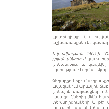
պոտենցիալը ևս բավակա
աշխատանքներ են կատար
Եվրամիության TACIS-ի 
շրջանակներում
կատարվել
լեռնանցքում և կազմվե
հզորությամբ հողմաէլեկտ
Գեղարքունիքի մարզը աչք
ավազանում արևային ճառագ
լեռնային տարածքներ ուն
լավագույններից մեկն է 
տեխնոլոգիաների և թե’ 
արևային պասսիվ ճարտար