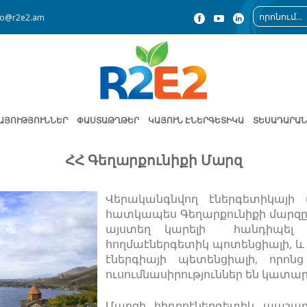
fo@r2e2.am
ԱՅՈՒԹՅՈՒՆՆԵՐ
ՓԱՍՏԱԹՂԹԵՐ
ԿԱՅՈՒՆ ԷՆԵՐԳԵՏԻԿԱ
ՏԵՍԱԴԱՐԱՆ
ՀՀ Գեղարքունիքի Մարզ
Վերականգնվող էներգետիկայի
հատկապես Գեղարքունիքի մարզը: 
այստեղ կարելի հանդիպել 
հողմաէներգետիկ պոտենցիալի, և
էներգիայի պետենցիալի, որոնց
ուսումնասիրություններ են կատար
Մարզի հիդրոէներգետիկ պաշար