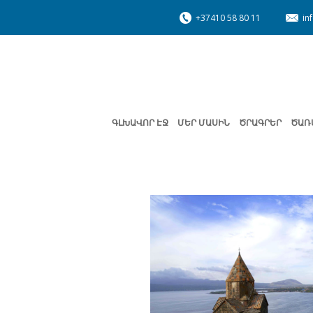
+37410 58 80 11
in
ԳԼԽԱՎՈՐ ԷՋ
ՄԵՐ ՄԱՍԻՆ
ԾՐԱԳՐԵՐ
ԾԱՌ