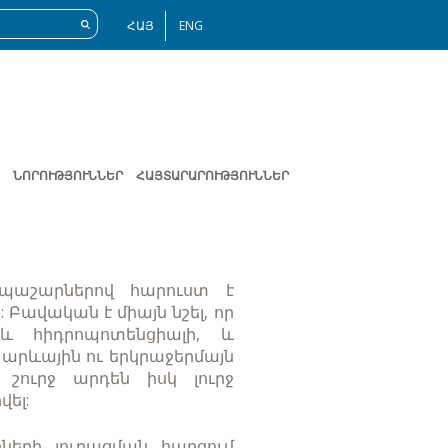
ՀԱՅ
ENG
ՆՈՐՈՒԹՅՈՒՆՆԵՐ
ՀԱՅՏԱՐԱՐՈՒԹՅՈՒՆՆԵՐ
 պաշարներով հարուստ է
Բավական է միայն նշել, որ
և հիդրոպոտենցիալի, և
 արևային ու երկրաջերմայն
 շուրջ արդեն իսկ լուրջ
վել:
ների յուրացման հարցում