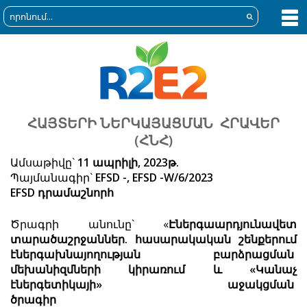
ՀԱՅՏԵՐԻ ՆԵՐԿԱՅԱՑՄԱՆ ՀՐԱՎԵՐ
(ՀՆՀ)
Ամսաթիվը`
11
ապրիլ
ի, 2023
թ
.
Պայմանագիր`
EFSD -,
EFSD -W/6/2023
EFSD
դրամաշնորհ
Ծրագրի անունը` «
Էներգաարդյունավետ
տարածաշրջաններ. հասարակական շենքերում
էներգախնայողության բարձրացման
մեխանիզմների
կիրառում և «Կանաչ
էներգետիկայի» աջակցման
ծրագիր