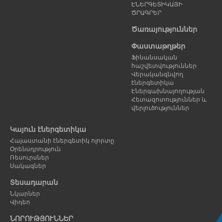
ԷՆԵՐԳԵՏԻԿԱՅԻ
ԾՐԱԳՐԵՐ
Ծառայություններ
Փաստաթղթեր
Ֆինանսական
հաշվետվություններ
Վերականգնվող
էներգետիկա
Էներգախնայողության
Հետազոտություններ և
վերլուծություններ
Կայուն էներգետիկա
Հայաստանի էներգետիկ ոլորտը
Օրենսդրություն
Ռեսուրսներ
Սակագներ
Տեսադարան
Նկարներ
Վիդեո
ՆՈՐՈՒԹՅՈՒՆՆԵՐ