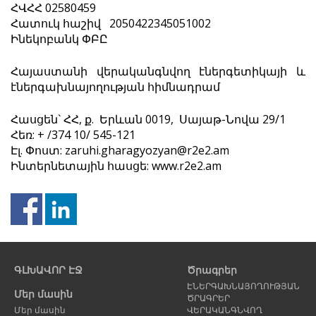
ՀՎՀՀ 02580459
Հատուկ հաշիվ 2050422345051002
Ինեկոբանկ ՓԲԸ
Հայաստանի վերականգնվող էներգետիկայի և
էներգախնայողության հիմնադրամ
Հասցեն` ՀՀ, ք. Երևան 0019, Սայաթ-Նովա 29/1
Հեռ: + /374 10/ 545-121
Էլ. Փոստ: zaruhi.gharagyozyan@r2e2.am
Ինտերնետային հասցե:
www.r2e2.am
Նախորդ
Հ
էջ
է
ԳԼԽԱՎՈՐ ԷՋ
Ծրագրեր
ԷՆԵՐԳԱԽՆԱՅՈՂՈՒԹՅԱՆ
Մեր մասին
ԾՐԱԳՐԵՐ
Մեր մասին
ՎԵՐԱԿԱՆԳՆՎՈՂ