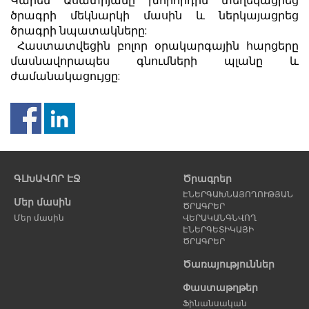
Կարեն Ասատրյանը խորհրդին տեղեկացրեց
ծրագրի մեկնարկի մասին և ներկայացրեց
ծրագրի նպատակները:
Հաստատվեցին բոլոր օրակարգային հարցերը
մասնավորապես գնումների պլանը և
ժամանակացույցը:
Նախորդ
Հ
էջ
է
ԳԼԽԱՎՈՐ ԷՋ
Ծրագրեր
ԷՆԵՐԳԱԽՆԱՅՈՂՈՒԹՅԱՆ
Մեր մասին
ԾՐԱԳՐԵՐ
Մեր մասին
ՎԵՐԱԿԱՆԳՆՎՈՂ
ԷՆԵՐԳԵՏԻԿԱՅԻ
ԾՐԱԳՐԵՐ
Ծառայություններ
Փաստաթղթեր
Ֆինանսական