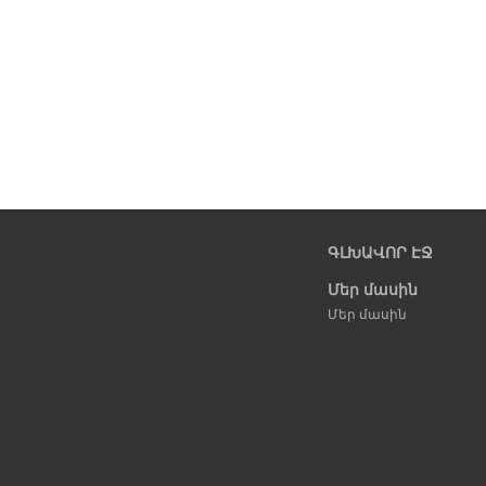
ԳԼԽԱՎՈՐ ԷՋ
Մեր մասին
Մեր մասին