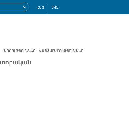
ՀԱՅ
ENG
ՆՈՐՈՒԹՅՈՒՆՆԵՐ
ՀԱՅՏԱՐԱՐՈՒԹՅՈՒՆՆԵՐ
իտորական