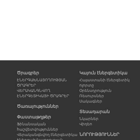
Ծրագրեր
Կայուն էներգետիկա
ԷՆԵՐԳԱԽՆԱՅՈՂՈՒԹՅԱՆ
Հայաստանի էներգետիկ
ԾՐԱԳՐԵՐ
ոլորտը
ՎԵՐԱԿԱՆԳՆՎՈՂ
Օրենսդրություն
ԷՆԵՐԳԵՏԻԿԱՅԻ ԾՐԱԳՐԵՐ
Ռեսուրսներ
Սակագներ
Ծառայություններ
Տեսադարան
Փաստաթղթեր
Նկարներ
Ֆինանսական
Վիդեո
հաշվետվություններ
ՆՈՐՈՒԹՅՈՒՆՆԵՐ
Վերականգնվող էներգետիկա
Էներգախնայողության