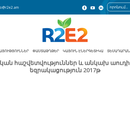
fo@r2e2.am
ԱՅՈՒԹՅՈՒՆՆԵՐ
ՓԱՍՏԱԹՂԹԵՐ
ԿԱՅՈՒՆ ԷՆԵՐԳԵՏԻԿԱ
ՏԵՍԱԴԱՐԱՆ
կան հաշվետվություններ և անկախ աուդ
եզրակացություն 2017թ