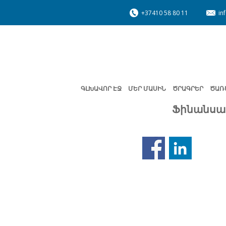
+37410 58 80 11
in
ԳԼԽԱՎՈՐ ԷՋ
ՄԵՐ ՄԱՍԻՆ
ԾՐԱԳՐԵՐ
ԾԱՌ
Ֆինանսա
Նախորդ
էջ