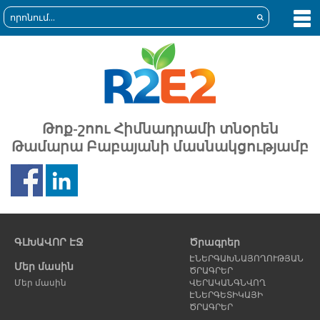
Թոք-շոու Հիմնադրամի տնօրեն
Թամարա Բաբայանի մասնակցությամբ
Նախորդ
Հ
էջ
է
ԳԼԽԱՎՈՐ ԷՋ
Ծրագրեր
ԷՆԵՐԳԱԽՆԱՅՈՂՈՒԹՅԱՆ
Մեր մասին
ԾՐԱԳՐԵՐ
Մեր մասին
ՎԵՐԱԿԱՆԳՆՎՈՂ
ԷՆԵՐԳԵՏԻԿԱՅԻ
ԾՐԱԳՐԵՐ